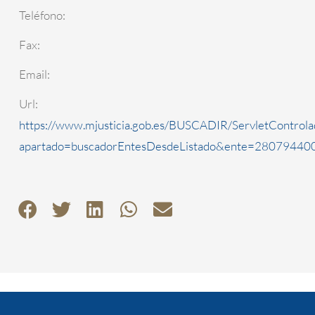
Teléfono:
Fax:
Email:
Url:
https://www.mjusticia.gob.es/BUSCADIR/ServletControla
apartado=buscadorEntesDesdeListado&ente=2807944000