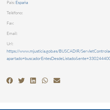
País:
España
Teléfono:
Fax:
Email:
Url:
https://www.mjusticia.gob.es/BUSCADIR/ServletControla
apartado=buscadorEntesDesdeListado&ente=3302444000