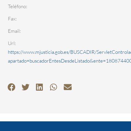
Teléfono:
Fax:
Email:
Url:
https://www.mjusticia.gob.es/BUSCADIR/ServletControla
apartado=buscadorEntesDesdeListado&ente=1808744000