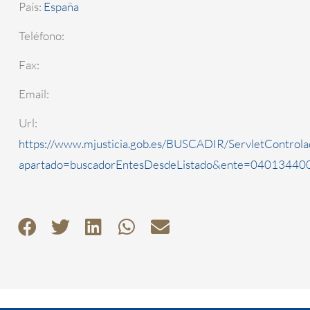
País:
España
Teléfono:
Fax:
Email:
Url:
https://www.mjusticia.gob.es/BUSCADIR/ServletControla
apartado=buscadorEntesDesdeListado&ente=0401344000