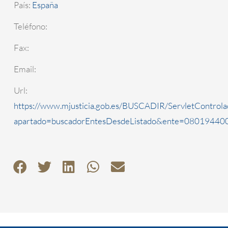
País:
España
Teléfono:
Fax:
Email:
Url:
https://www.mjusticia.gob.es/BUSCADIR/ServletControla
apartado=buscadorEntesDesdeListado&ente=0801944000