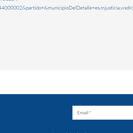
000002&partido=&municipioDelDetalle=es.mjusticia.wsdi