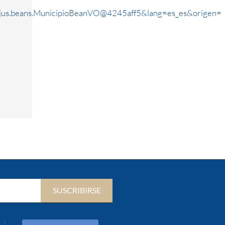
rjus.beans.MunicipioBeanVO@4245aff5&lang=es_es&origen=
SUSCRIBIRSE