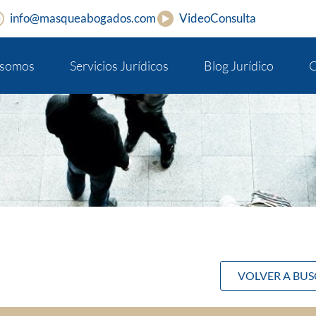
info@masqueabogados.com
VideoConsulta
 somos
Servicios Jurídicos
Blog Jurídico
C
VOLVER A BU