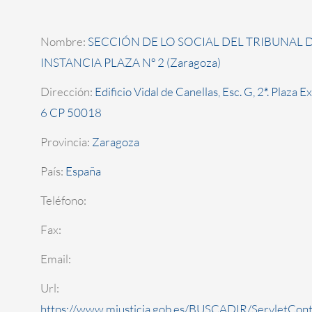
Nombre:
SECCIÓN DE LO SOCIAL DEL TRIBUNAL 
INSTANCIA PLAZA Nº 2 (Zaragoza)
Dirección:
Edificio Vidal de Canellas, Esc. G, 2ª. Plaza E
6 CP 50018
Provincia:
Zaragoza
País:
España
Teléfono:
Fax:
Email:
Url:
https://www.mjusticia.gob.es/BUSCADIR/ServletCont