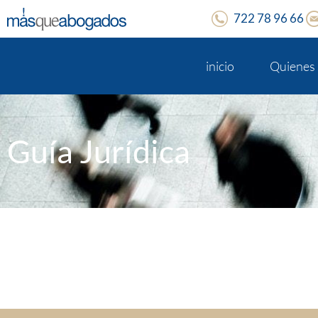
722 78 96 66
inicio
Quienes
Guía Jurídica