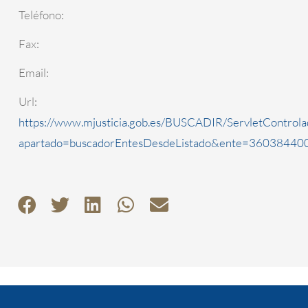
Teléfono:
Fax:
Email:
Url:
https://www.mjusticia.gob.es/BUSCADIR/ServletControla
apartado=buscadorEntesDesdeListado&ente=3603844000