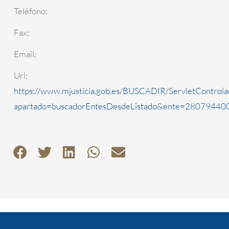
Teléfono:
Fax:
Email:
Url:
https://www.mjusticia.gob.es/BUSCADIR/ServletControla
apartado=buscadorEntesDesdeListado&ente=2807944000