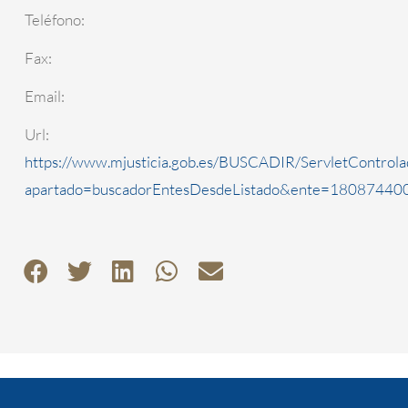
Teléfono:
Fax:
Email:
Url:
https://www.mjusticia.gob.es/BUSCADIR/ServletControla
apartado=buscadorEntesDesdeListado&ente=1808744000