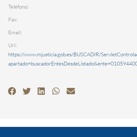
Teléfono:
Fax:
Email:
Url:
https://www.mjusticia.gob.es/BUSCADIR/ServletControla
apartado=buscadorEntesDesdeListado&ente=0105944000