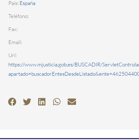
País:
España
Teléfono:
Fax:
Email:
Url:
https://www.mjusticia.gob.es/BUSCADIR/ServletControla
apartado=buscadorEntesDesdeListado&ente=4625044000