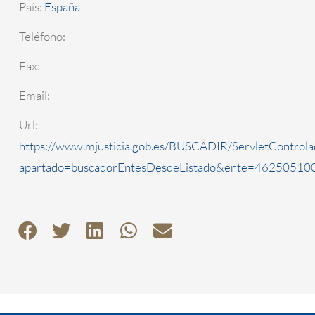
País:
España
Teléfono:
Fax:
Email:
Url:
https://www.mjusticia.gob.es/BUSCADIR/ServletControla
apartado=buscadorEntesDesdeListado&ente=4625051000