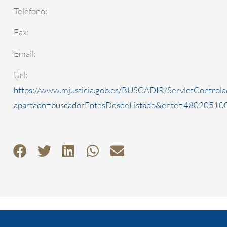
Teléfono:
Fax:
Email:
Url:
https://www.mjusticia.gob.es/BUSCADIR/ServletControla
apartado=buscadorEntesDesdeListado&ente=4802051000