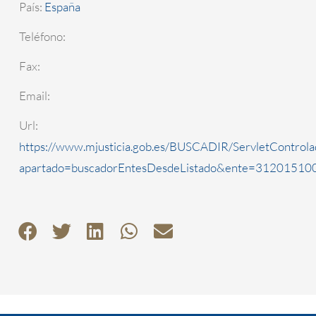
País:
España
Teléfono:
Fax:
Email:
Url:
https://www.mjusticia.gob.es/BUSCADIR/ServletControla
apartado=buscadorEntesDesdeListado&ente=3120151000