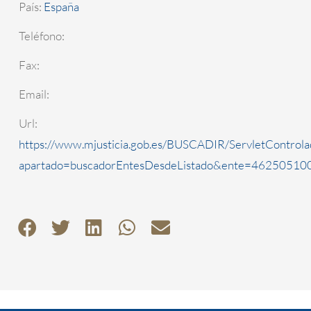
País:
España
Teléfono:
Fax:
Email:
Url:
https://www.mjusticia.gob.es/BUSCADIR/ServletControla
apartado=buscadorEntesDesdeListado&ente=4625051000