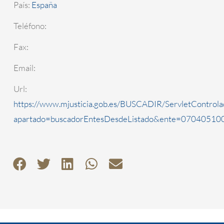
País:
España
Teléfono:
Fax:
Email:
Url:
https://www.mjusticia.gob.es/BUSCADIR/ServletControla
apartado=buscadorEntesDesdeListado&ente=0704051000