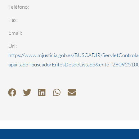
Teléfono:
Fax:
Email:
Url:
https://www.mjusticia.gob.es/BUSCADIR/ServletControla
apartado=buscadorEntesDesdeListado&ente=2809251000