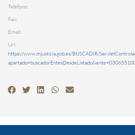
Teléfono:
Fax:
Email:
Url:
https://www.mjusticia.gob.es/BUSCADIR/ServletControla
apartado=buscadorEntesDesdeListado&ente=0306551000