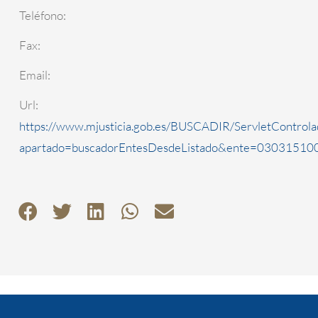
Teléfono:
Fax:
Email:
Url:
https://www.mjusticia.gob.es/BUSCADIR/ServletControla
apartado=buscadorEntesDesdeListado&ente=0303151000