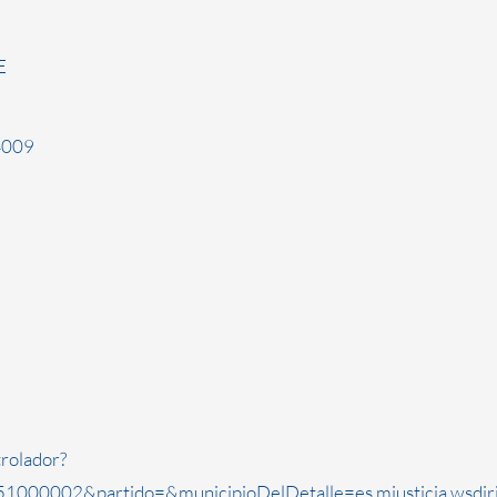
E
24009
rolador?
1000002&partido=&municipioDelDetalle=es.mjusticia.wsdi