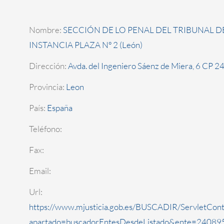
Nombre:
SECCIÓN DE LO PENAL DEL TRIBUNAL D
INSTANCIA PLAZA Nº 2 (León)
Dirección:
Avda. del Ingeniero Sáenz de Miera, 6 CP 
Provincia:
Leon
País:
España
Teléfono:
Fax:
Email:
Url:
https://www.mjusticia.gob.es/BUSCADIR/ServletCont
apartado=buscadorEntesDesdeListado&ente=240895