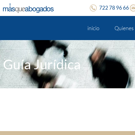
722 78 96 66
inicio
Quienes
Guía Jurídica