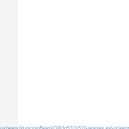
rjus.beans.MunicipioBeanVO@3d532657&lang=es_es&origen