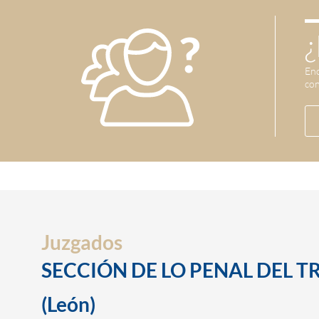
¿
Enc
con
Juzgados
SECCIÓN DE LO PENAL DEL T
(León)