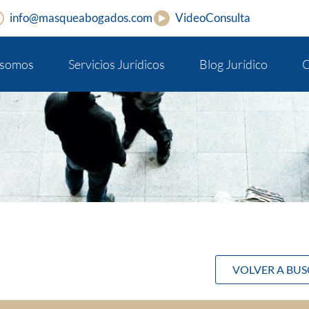
info@masqueabogados.com
VideoConsulta
 somos
Servicios Jurídicos
Blog Jurídico
C
VOLVER A BU