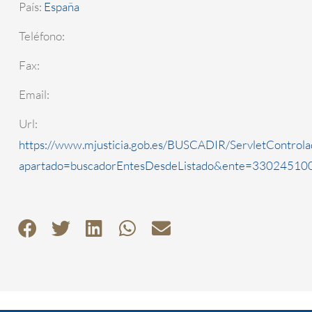
País:
España
Teléfono:
Fax:
Email:
Url:
https://www.mjusticia.gob.es/BUSCADIR/ServletControla
apartado=buscadorEntesDesdeListado&ente=3302451000