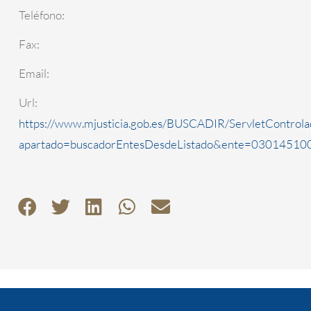
Teléfono:
Fax:
Email:
Url:
https://www.mjusticia.gob.es/BUSCADIR/ServletControla
apartado=buscadorEntesDesdeListado&ente=0301451000