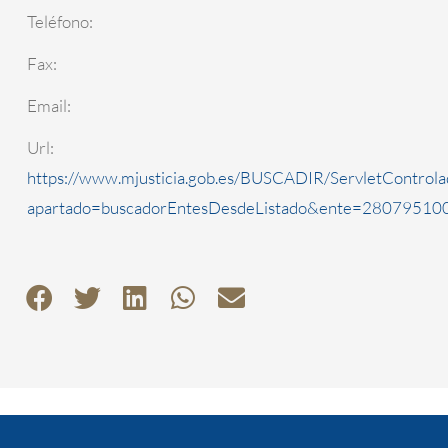
Teléfono:
Fax:
Email:
Url:
https://www.mjusticia.gob.es/BUSCADIR/ServletControla
apartado=buscadorEntesDesdeListado&ente=2807951000