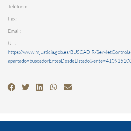
Teléfono:
Fax:
Email:
Url:
https://www.mjusticia.gob.es/BUSCADIR/ServletControla
apartado=buscadorEntesDesdeListado&ente=4109151000