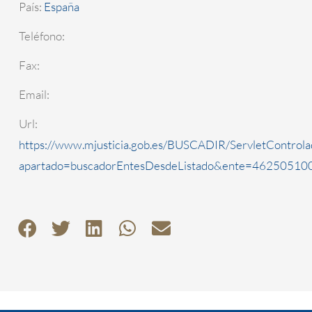
País:
España
Teléfono:
Fax:
Email:
Url:
https://www.mjusticia.gob.es/BUSCADIR/ServletControla
apartado=buscadorEntesDesdeListado&ente=4625051000