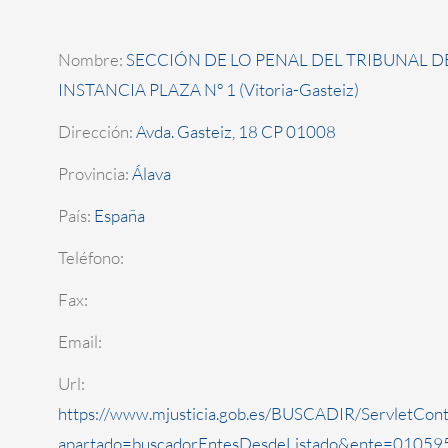
Nombre:
SECCIÓN DE LO PENAL DEL TRIBUNAL D
INSTANCIA PLAZA Nº 1 (Vitoria-Gasteiz)
Dirección:
Avda. Gasteiz, 18 CP 01008
Provincia:
Álava
País:
España
Teléfono:
Fax:
Email:
Url:
https://www.mjusticia.gob.es/BUSCADIR/ServletCont
apartado=buscadorEntesDesdeListado&ente=010595