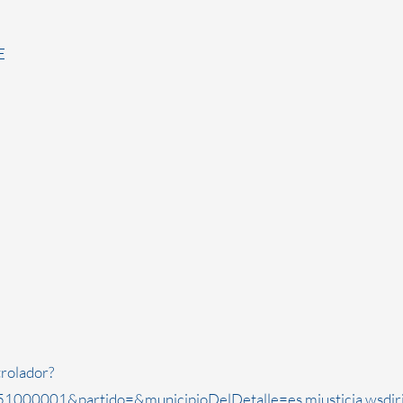
E
rolador?
1000001&partido=&municipioDelDetalle=es.mjusticia.wsdi