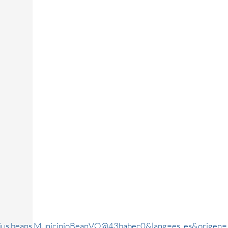
rjus.beans.MunicipioBeanVO@43babec0&lang=es_es&origen=