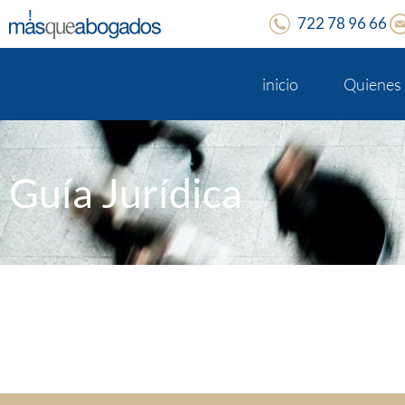
722 78 96 66
inicio
Quienes
Guía Jurídica