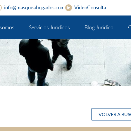
info@masqueabogados.com
VideoConsulta
 somos
Servicios Jurídicos
Blog Jurídico
C
VOLVER A BU