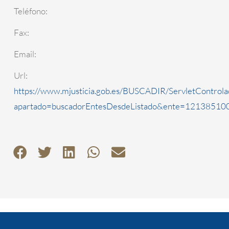
Teléfono:
Fax:
Email:
Url:
https://www.mjusticia.gob.es/BUSCADIR/ServletControla
apartado=buscadorEntesDesdeListado&ente=1213851000