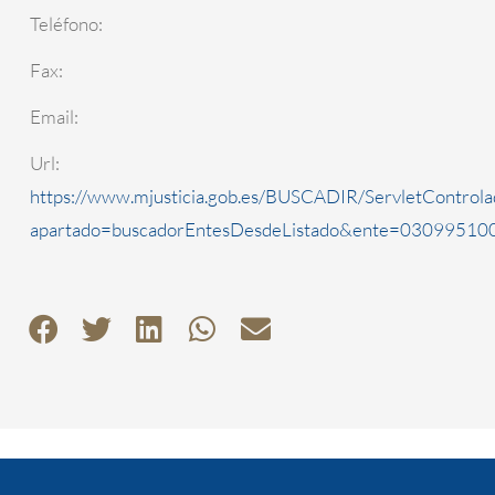
Teléfono:
Fax:
Email:
Url:
https://www.mjusticia.gob.es/BUSCADIR/ServletControla
apartado=buscadorEntesDesdeListado&ente=0309951000