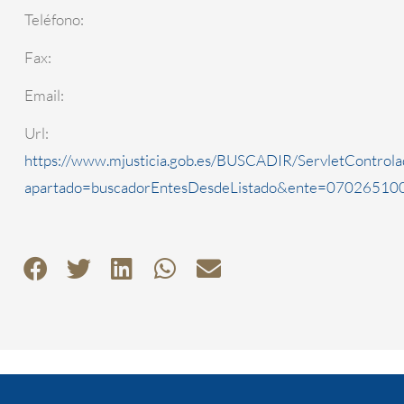
Teléfono:
Fax:
Email:
Url:
https://www.mjusticia.gob.es/BUSCADIR/ServletControla
apartado=buscadorEntesDesdeListado&ente=0702651000