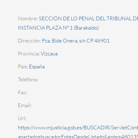
Nombre:
SECCIÓN DE LO PENAL DEL TRIBUNAL D
INSTANCIA PLAZA Nº 1 (Barakaldo)
Dirección:
Pza. Bide Onera, s/n CP 48901
Provincia:
Vizcaya
País:
España
Teléfono:
Fax:
Email:
Url:
https://www.mjusticia.gob.es/BUSCADIR/ServletCont
apartado=buscadorEntesDesdeListado&ente=480135