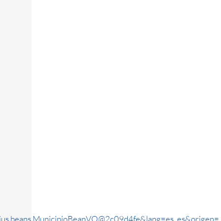
rjus.beans.MunicipioBeanVO@2c09d4fe&lang=es_es&origen=