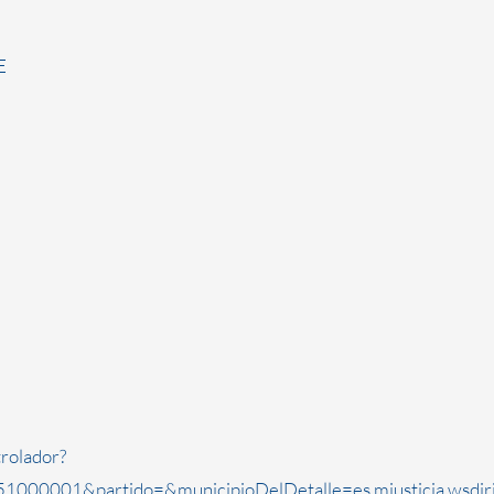
E
rolador?
1000001&partido=&municipioDelDetalle=es.mjusticia.wsdi