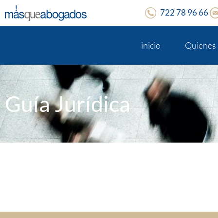
722 78 96 66
inicio
Quienes
Guía Jurídica