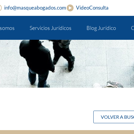
info@masqueabogados.com
VideoConsulta
 somos
Servicios Jurídicos
Blog Jurídico
C
VOLVER A BU