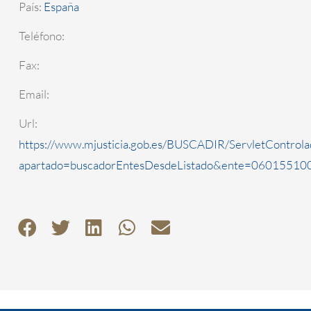
País:
España
Teléfono:
Fax:
Email:
Url:
https://www.mjusticia.gob.es/BUSCADIR/ServletControla
apartado=buscadorEntesDesdeListado&ente=0601551000