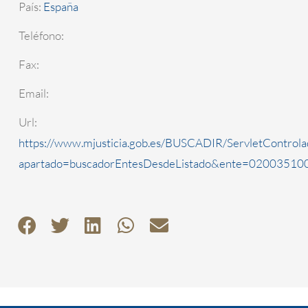
País:
España
Teléfono:
Fax:
Email:
Url:
https://www.mjusticia.gob.es/BUSCADIR/ServletControla
apartado=buscadorEntesDesdeListado&ente=0200351000