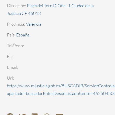
Dirección:
Plaça del Torn D'Ofici, 1 Ciudad de la
Justicia CP 46013
Provincia:
Valencia
País:
España
Teléfono:
Fax:
Email:
Url:
https://www.mjusticia.gob.es/BUSCADIR/ServletControla
apartado=buscadorEntesDesdeListado&ente=4625045000