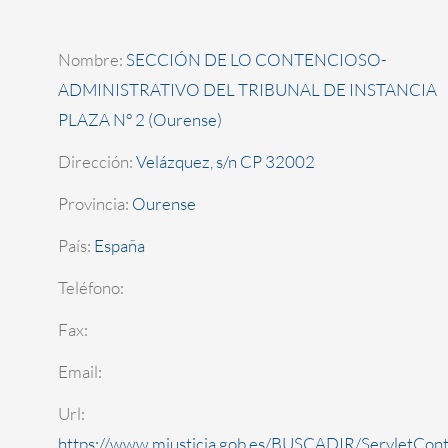
Nombre:
SECCIÓN DE LO CONTENCIOSO-
ADMINISTRATIVO DEL TRIBUNAL DE INSTANCIA
PLAZA Nº 2 (Ourense)
Dirección:
Velázquez, s/n CP 32002
Provincia:
Ourense
País:
España
Teléfono:
Fax:
Email:
Url:
https://www.mjusticia.gob.es/BUSCADIR/ServletCont