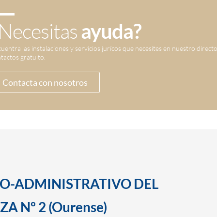
Necesitas
ayuda?
uentra las instalaciones y servicios jurícos que necesites en nuestro direct
tactos gratuito.
Contacta con nosotros
SO-ADMINISTRATIVO DEL
A Nº 2 (Ourense)