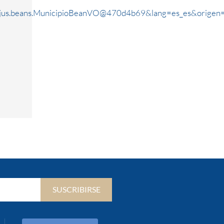
rjus.beans.MunicipioBeanVO@470d4b69&lang=es_es&origen
SUSCRIBIRSE