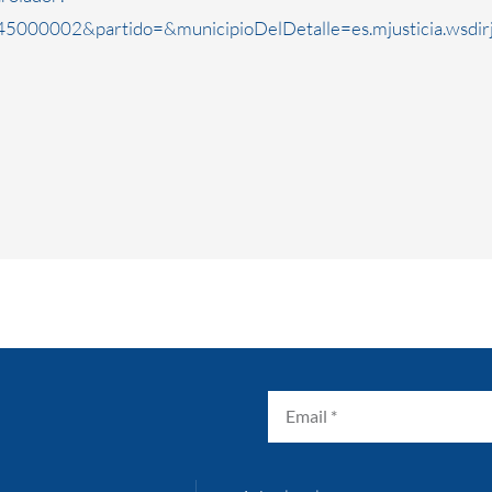
5000002&partido=&municipioDelDetalle=es.mjusticia.wsdi