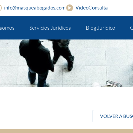
info@masqueabogados.com
VideoConsulta
 somos
Servicios Jurídicos
Blog Jurídico
C
VOLVER A BU