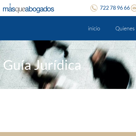
722 78 96 66
inicio
Quienes
Guía Jurídica