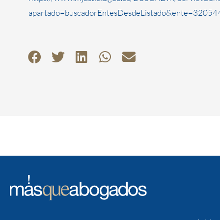
apartado=buscadorEntesDesdeListado&ente=320544