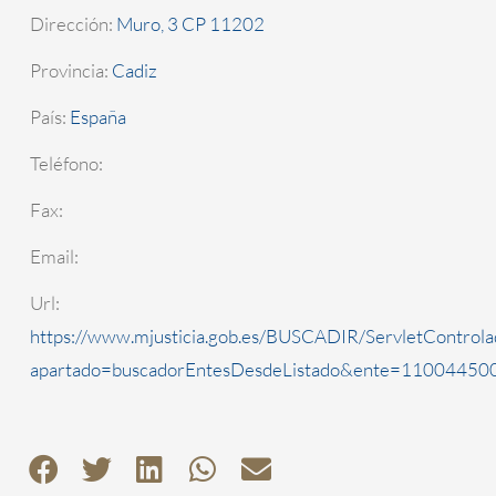
Dirección:
Muro, 3 CP 11202
Provincia:
Cadiz
País:
España
Teléfono:
Fax:
Email:
Url:
https://www.mjusticia.gob.es/BUSCADIR/ServletControla
apartado=buscadorEntesDesdeListado&ente=1100445000