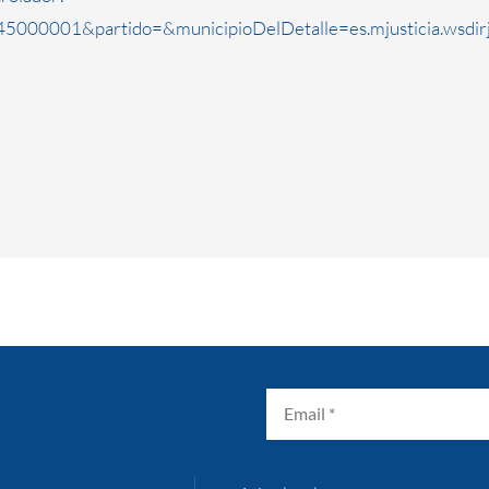
5000001&partido=&municipioDelDetalle=es.mjusticia.wsdi