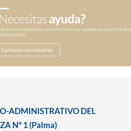
Necesitas
ayuda?
uentra las instalaciones y servicios jurícos que necesites en nuestro direct
tactos gratuito.
Contacta con nosotros
SO-ADMINISTRATIVO DEL
A Nº 1 (Palma)