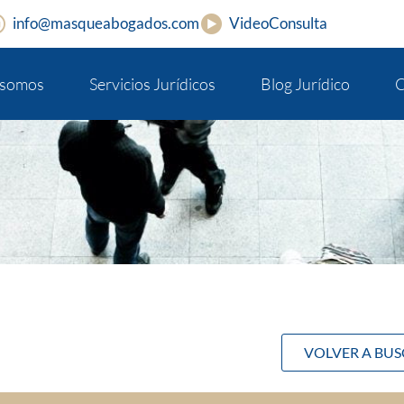
info@masqueabogados.com
VideoConsulta
 somos
Servicios Jurídicos
Blog Jurídico
C
VOLVER A BU