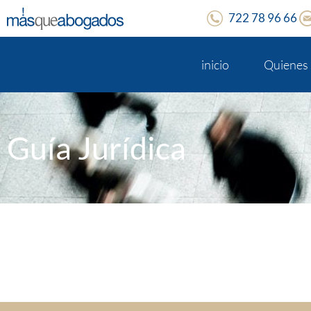
722 78 96 66
inicio
Quienes
Guía Jurídica