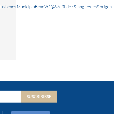
rjus.beans.MunicipioBeanVO@67e3bde7&lang=es_es&origen
SUSCRIBIRSE