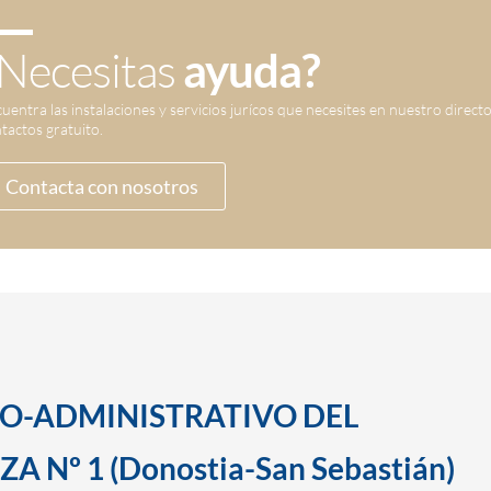
Necesitas
ayuda?
uentra las instalaciones y servicios jurícos que necesites en nuestro direct
tactos gratuito.
Contacta con nosotros
SO-ADMINISTRATIVO DEL
 Nº 1 (Donostia-San Sebastián)