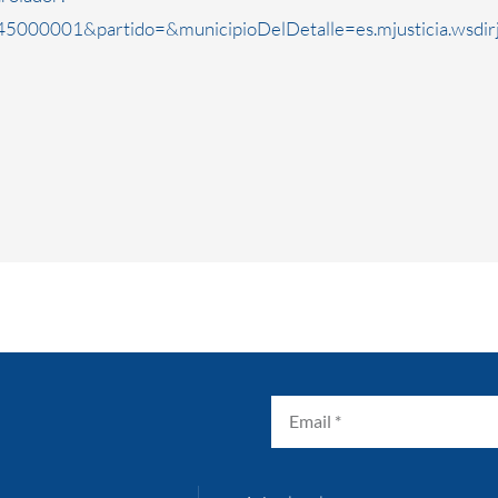
5000001&partido=&municipioDelDetalle=es.mjusticia.wsdi