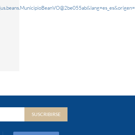
rjus.beans.MunicipioBeanVO@2be055ab&lang=es_es&origen=
SUSCRIBIRSE