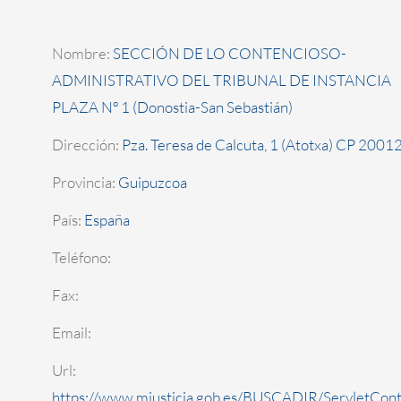
Nombre:
SECCIÓN DE LO CONTENCIOSO-
ADMINISTRATIVO DEL TRIBUNAL DE INSTANCIA
PLAZA Nº 1 (Donostia-San Sebastián)
Dirección:
Pza. Teresa de Calcuta, 1 (Atotxa) CP 2001
Provincia:
Guipuzcoa
País:
España
Teléfono:
Fax:
Email:
Url:
https://www.mjusticia.gob.es/BUSCADIR/ServletCont