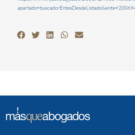
apartado=buscadorEntesDesdeListado&ente=200694