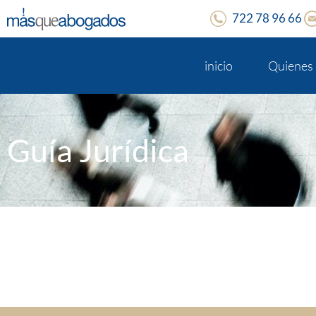
722 78 96 66
inicio
Quienes
Guía Jurídica