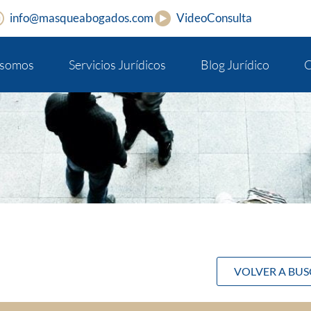
info@masqueabogados.com
VideoConsulta
 somos
Servicios Jurídicos
Blog Jurídico
C
VOLVER A BU