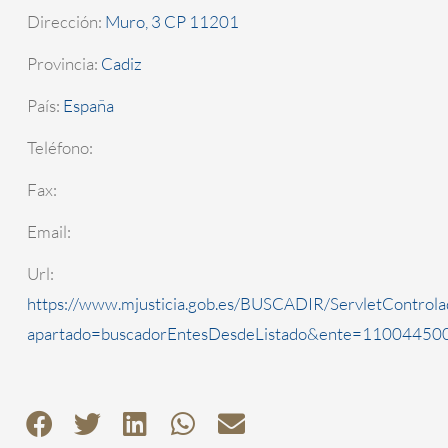
Dirección:
Muro, 3 CP 11201
Provincia:
Cadiz
País:
España
Teléfono:
Fax:
Email:
Url:
https://www.mjusticia.gob.es/BUSCADIR/ServletControla
apartado=buscadorEntesDesdeListado&ente=1100445000