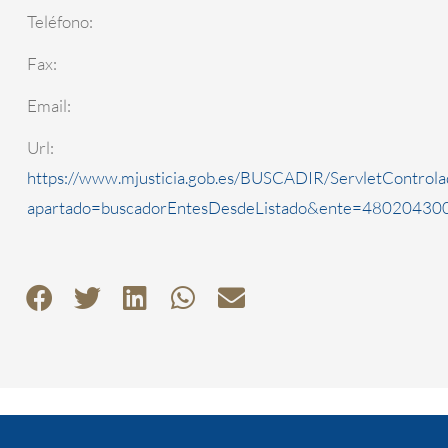
Teléfono:
Fax:
Email:
Url:
https://www.mjusticia.gob.es/BUSCADIR/ServletControla
apartado=buscadorEntesDesdeListado&ente=4802043000