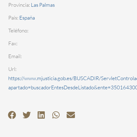
Provincia:
Las Palmas
País:
España
Teléfono:
Fax:
Email:
Url:
https://www.mjusticia.gob.es/BUSCADIR/ServletControla
apartado=buscadorEntesDesdeListado&ente=3501643000