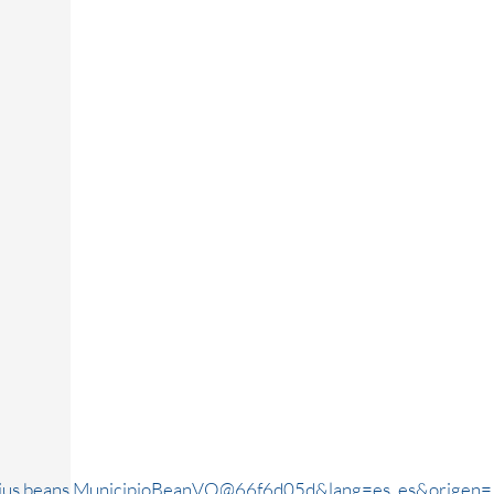
rjus.beans.MunicipioBeanVO@66f6d05d&lang=es_es&origen=