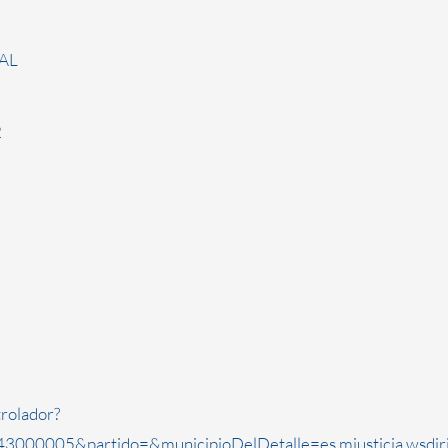
AL
2
rolador?
3000005&partido=&municipioDelDetalle=es.mjusticia.wsdi