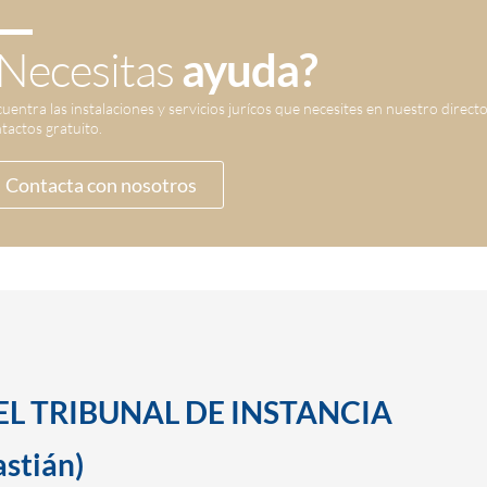
Necesitas
ayuda?
uentra las instalaciones y servicios jurícos que necesites en nuestro direct
tactos gratuito.
Contacta con nosotros
EL TRIBUNAL DE INSTANCIA
stián)