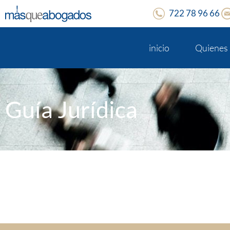
722 78 96 66
inicio
Quienes
Guía Jurídica