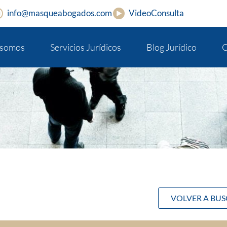
info@masqueabogados.com
VideoConsulta
 somos
Servicios Jurídicos
Blog Jurídico
C
VOLVER A BU