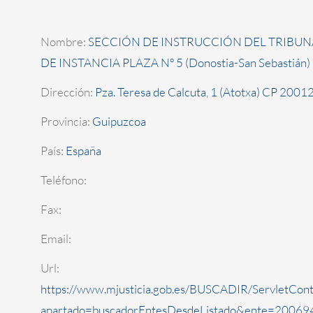
Nombre:
SECCIÓN DE INSTRUCCIÓN DEL TRIBUN
DE INSTANCIA PLAZA Nº 5 (Donostia-San Sebastián)
Dirección:
Pza. Teresa de Calcuta, 1 (Atotxa) CP 2001
Provincia:
Guipuzcoa
País:
España
Teléfono:
Fax:
Email:
Url:
https://www.mjusticia.gob.es/BUSCADIR/ServletCont
apartado=buscadorEntesDesdeListado&ente=200694