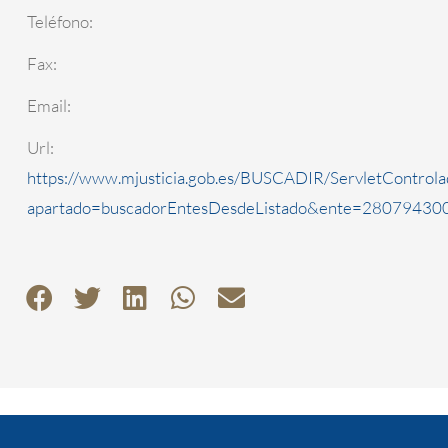
Teléfono:
Fax:
Email:
Url:
https://www.mjusticia.gob.es/BUSCADIR/ServletControla
apartado=buscadorEntesDesdeListado&ente=2807943000