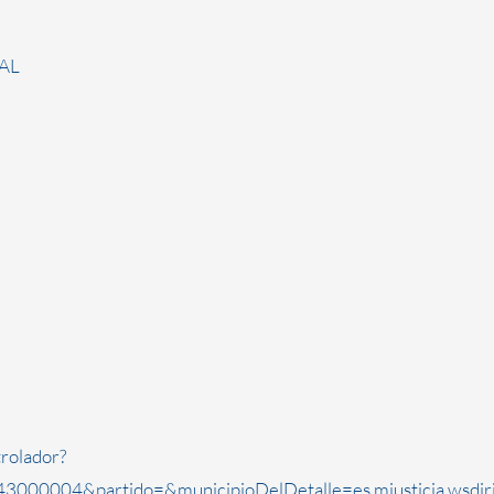
AL
rolador?
3000004&partido=&municipioDelDetalle=es.mjusticia.wsdi