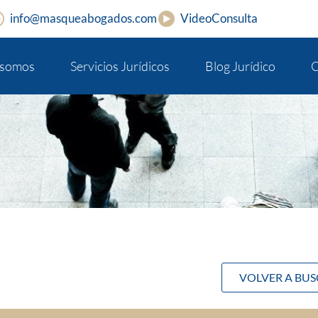
info@masqueabogados.com
VideoConsulta
 somos
Servicios Jurídicos
Blog Jurídico
C
VOLVER A BU