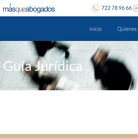
722 78 96 66
inicio
Quienes
Guía Jurídica