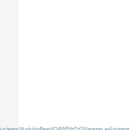
rjus.beans.MunicipioBeanVO@5f58d2d2&lang=es_es&origen=