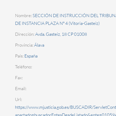
Nombre:
SECCIÓN DE INSTRUCCIÓN DEL TRIBUN
DE INSTANCIA PLAZA Nº 4 (Vitoria-Gasteiz)
Dirección:
Avda. Gasteiz, 18 CP 01008
Provincia:
Álava
País:
España
Teléfono:
Fax:
Email:
Url:
https://www.mjusticia.gob.es/BUSCADIR/ServletCont
apartado=buscadorEntesDesdeListado&ente=010594