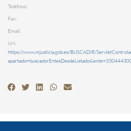
Teléfono:
Fax:
Email:
Url:
https://www.mjusticia.gob.es/BUSCADIR/ServletControla
apartado=buscadorEntesDesdeListado&ente=3304443000