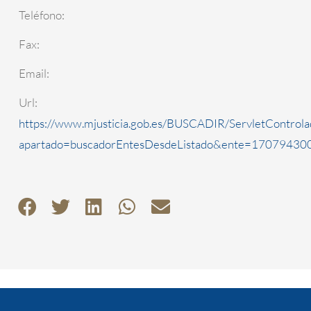
Teléfono:
Fax:
Email:
Url:
https://www.mjusticia.gob.es/BUSCADIR/ServletControla
apartado=buscadorEntesDesdeListado&ente=1707943000