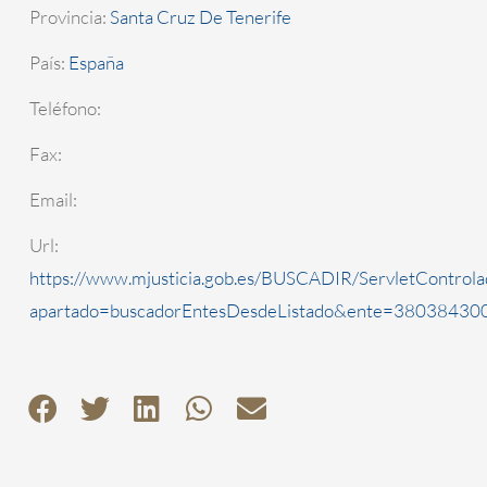
Provincia:
Santa Cruz De Tenerife
País:
España
Teléfono:
Fax:
Email:
Url:
https://www.mjusticia.gob.es/BUSCADIR/ServletControla
apartado=buscadorEntesDesdeListado&ente=3803843000