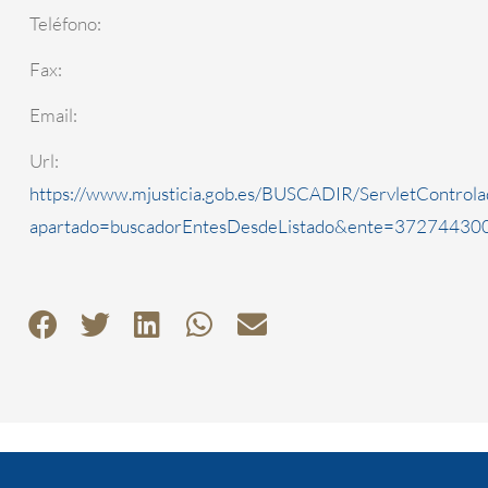
Teléfono:
Fax:
Email:
Url:
https://www.mjusticia.gob.es/BUSCADIR/ServletControla
apartado=buscadorEntesDesdeListado&ente=3727443000