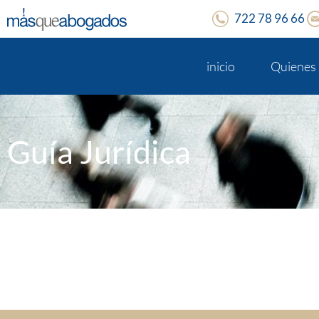
722 78 96 66
inicio
Quienes
Guía Jurídica