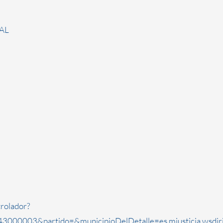
AL
rolador?
3000003&partido=&municipioDelDetalle=es.mjusticia.wsdi