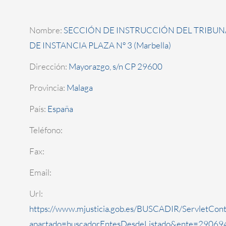
Nombre:
SECCIÓN DE INSTRUCCIÓN DEL TRIBUN
DE INSTANCIA PLAZA Nº 3 (Marbella)
Dirección:
Mayorazgo, s/n CP 29600
Provincia:
Malaga
País:
España
Teléfono:
Fax:
Email:
Url:
https://www.mjusticia.gob.es/BUSCADIR/ServletCont
apartado=buscadorEntesDesdeListado&ente=290694