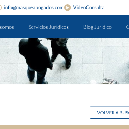
info@masqueabogados.com
VideoConsulta
 somos
Servicios Jurídicos
Blog Jurídico
C
VOLVER A BU