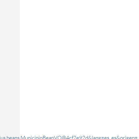
rjus.beans.MunicipioBeanVO@4cf2e92d&lang=es_es&origen=