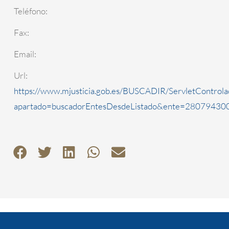
Teléfono:
Fax:
Email:
Url:
https://www.mjusticia.gob.es/BUSCADIR/ServletControla
apartado=buscadorEntesDesdeListado&ente=2807943000