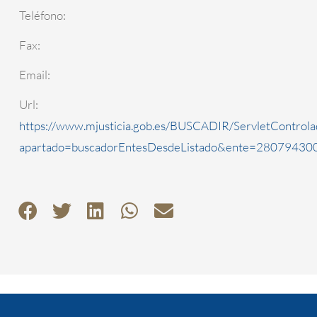
Teléfono:
Fax:
Email:
Url:
https://www.mjusticia.gob.es/BUSCADIR/ServletControla
apartado=buscadorEntesDesdeListado&ente=2807943000